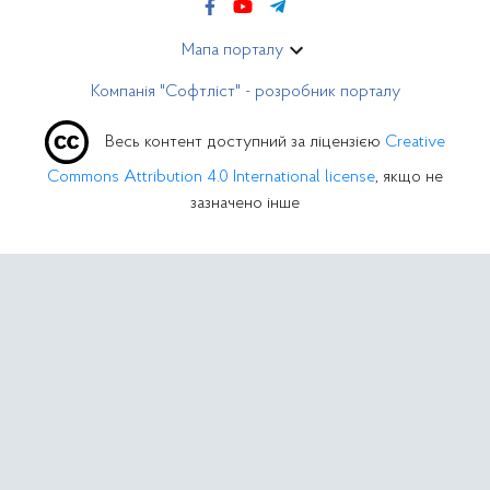
Мапа порталу
Компанія "Софтліст" - розробник порталу
Весь контент доступний за ліцензією
Creative
Commons Attribution 4.0 International license
, якщо не
зазначено інше