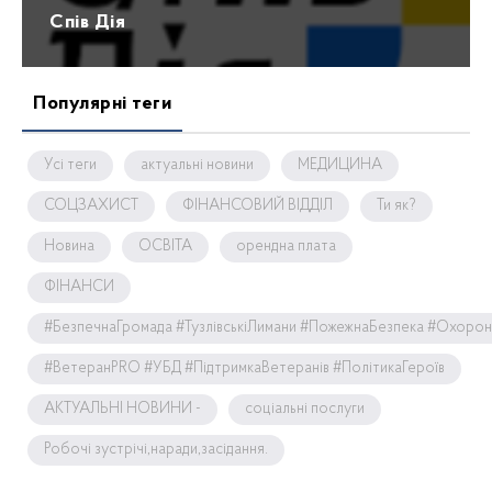
Спів Дія
Популярні теги
Усі теги
актуальні новини
МЕДИЦИНА
СОЦЗАХИСТ
ФІНАНСОВИЙ ВІДДІЛ
Ти як?
Новина
ОСВІТА
орендна плата
ФІНАНСИ
#БезпечнаГромада #ТузлівськіЛимани #ПожежнаБезпека #Охоро
#ВетеранPRO #УБД #ПідтримкаВетеранів #ПолітикаГероїв
АКТУАЛЬНІ НОВИНИ -
соціальні послуги
Робочі зустрічі,наради,засідання.