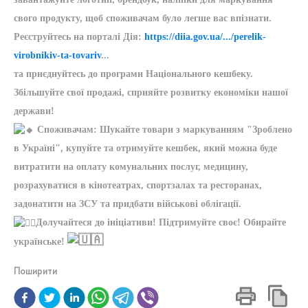
свого продукту, щоб споживачам було легше вас впізнати.
Реєструйтесь на порталі Дія:
https://diia.gov.ua/.../perelik-
virobnikiv-ta-tovariv
...
та приєднуйтесь до програми Національного кешбеку.
Збільшуйте свої продажі, сприяйте розвитку економіки нашої
держави!
Споживачам: Шукайте товари з маркуванням "Зроблено
в Україні", купуйте та отримуйте кешбек, який можна буде
витратити на оплату комунальних послуг, медицину,
розрахуватися в кінотеатрах, спортзалах та ресторанах,
задонатити на ЗСУ та придбати військові облігації.
Долучайтеся до ініціативи! Підтримуйте своє! Обирайте
українське!
Поширити