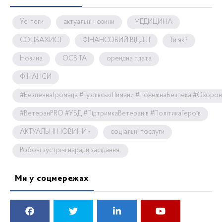
Усі теги
актуальні новини
МЕДИЦИНА
СОЦЗАХИСТ
ФІНАНСОВИЙ ВІДДІЛ
Ти як?
Новина
ОСВІТА
орендна плата
ФІНАНСИ
#БезпечнаГромада #ТузлівськіЛимани #ПожежнаБезпека #Охоро
#ВетеранPRO #УБД #ПідтримкаВетеранів #ПолітикаГероїв
АКТУАЛЬНІ НОВИНИ -
соціальні послуги
Робочі зустрічі,наради,засідання.
Ми у соцмережах