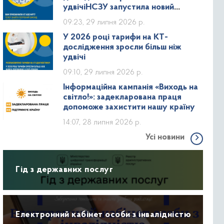
удвічіНСЗУ запустила новий
дашборд зі статистикою КТ та МРТ
09:23, 29 липня 2026 р.
У 2026 році тарифи на КТ-
дослідження зросли більш ніж
удвічі
09:10, 29 липня 2026 р.
Інформаційна кампанія «Виходь на
світло!»: задекларована праця
допоможе захистити нашу країну
14:07, 28 липня 2026 р.
Усі новини
Гід з державних послуг
Електронний кабінет особи з інвалідністю