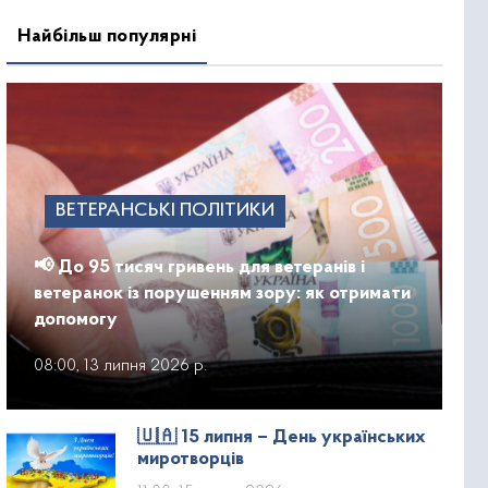
Найбільш популярні
ВЕТЕРАНСЬКІ ПОЛІТИКИ
📢 До 95 тисяч гривень для ветеранів і
ветеранок із порушенням зору: як отримати
допомогу
08:00, 13 липня 2026 р.
🇺🇦 15 липня – День українських
миротворців