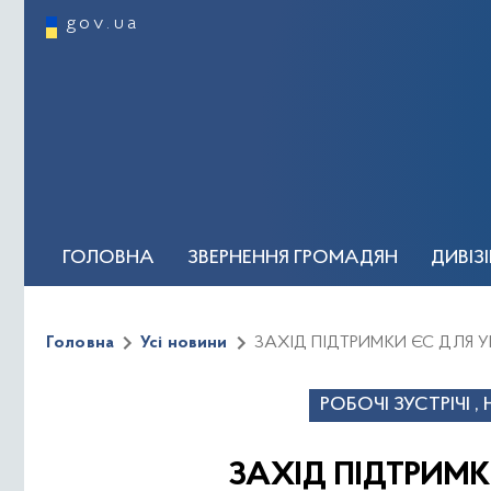
gov.ua
ГОЛОВНА
ЗВЕРНЕННЯ ГРОМАДЯН
ДИВІЗ
ОСОБИСТИЙ ПРИЙОМ ГРОМАДЯН
КЕРІВН
Головна
Усі новини
ЗАХІД ПІДТРИМКИ ЄС ДЛЯ У
Новини та події
Регуляторна політика
Відеог
РОБОЧІ ЗУСТРІЧІ 
ЗАХІД ПІДТРИМК