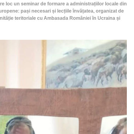
 loc un seminar de formare a administrațiilor locale din
opene: pași necesari și lecțiile învățatea, organizat de
ităție teritoriale cu Ambasada României în Ucraina și