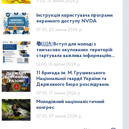
11:00, 15 липня 2026 р.
Інструкція користувача програми
екранного доступу NVDA
07:00, 23 липня 2026 р.
📚🇺🇦 Вступ для молоді з
тимчасово окупованих територій:
стартувала важлива інформаційна
кампанія!
12:00, 15 липня 2026 р.
11 бригада ім. М. Грушевського
Національної гвардії України та
Державного бюро розслідувань
07:00, 17 липня 2026 р.
Молодіжний націоналістичний
конгрес
07:00, 07 липня 2026 р.