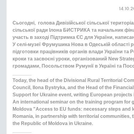
14.10.
Сьогодні, голова Дивізійської сільської територ
сільської ради Ілона БИСТРИКА та начальник фі
участь в заході Підтримка ЄС для України, напис
У селі-музеї Фрумушика Нова в Одеській області 
підготовки працівників органів влади України та 
кроки та засвоєні уроки, організований New Strate
громадами, Посольством Румунії в Україні та Пос
_______
Today, the head of the Divisional Rural Territorial Co
Council, Ilona Bystryka, and the Head of the Financia
Support for Ukraine event, writing European project
An international seminar on the training program for 
Moldova "Access to EU funds: necessary steps and le
Romania, in partnership with territorial communities
the Republic of Moldova in Ukraine.
_______