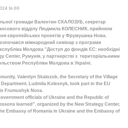
2024 16:00
іальної громади Валентин СКАЛОЗУБ, секретар
нансового відділу Людмила КОЛЕСНИК, прийняли
ання європейських проектів у Фрумушика Нова.
розпочався міжнародний семінар з програми
Республіка Молдова "Доступ до фондів ЄС: необхідні
gy Center, Румунія, у партнерстві з територіальними
ольством Республіки Молдова в Україні.
mmunity, Valentyn Skalozub, the Secretary of the Village
l Department, Ludmila Kolesnyk, took part in the EU
s in Frumushyk Nova.
government officials of Ukraine and the Republic of
ssons learned", organized by the New Strategy Center,
, the Embassy of Romania in Ukraine and the Embassy of