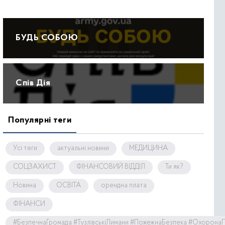
БУДЬ СОБОЮ
Спів Дія
Популярні теги
Усі теги
актуальні новини
МЕДИЦИНА
СОЦЗАХИСТ
ФІНАНСОВИЙ ВІДДІЛ
Ти як?
Новина
ОСВІТА
орендна плата
ФІНАНСИ
#БезпечнаГромада #ТузлівськіЛимани #ПожежнаБезпека #Охорона