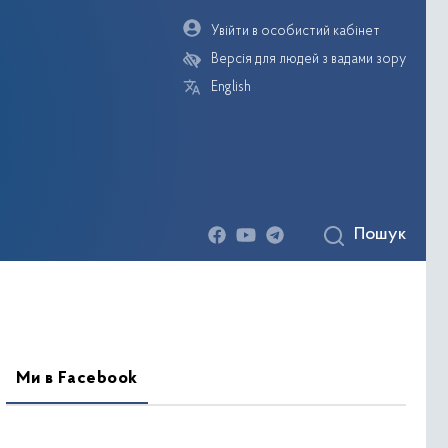
Увійти в особистий кабінет
Версія для людей з вадами зору
English
Пошук
деогалерея
Ми в Facebook