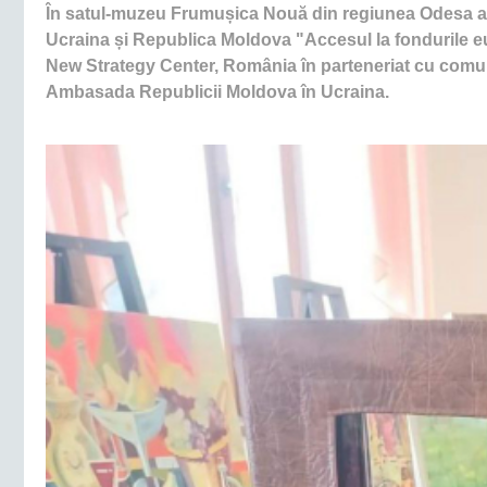
În satul-muzeu Frumușica Nouă din regiunea Odesa are
Ucraina și Republica Moldova "Accesul la fondurile eur
New Strategy Center, România în parteneriat cu comun
Ambasada Republicii Moldova în Ucraina.