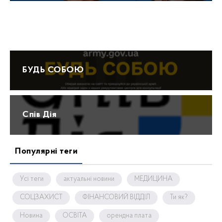
Протидія домашньому насильству 15-47
БУДЬ СОБОЮ
Спів Дія
Популярні теги
Усі теги
актуальні новини
МЕДИЦИНА
СОЦЗАХИСТ
ФІНАНСОВИЙ ВІДДІЛ
Ти як?
Новина
ОСВІТА
орендна плата