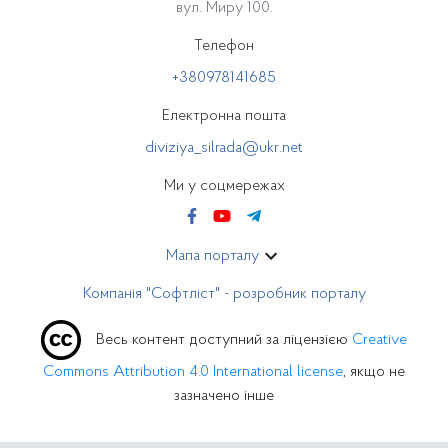
вул. Миру 100.
Телефон
+380978141685
Електронна пошта
diviziya_silrada@ukr.net
Ми у соцмережах
Мапа порталу
Компанія "Софтліст" - розробник порталу
Весь контент доступний за ліцензією
Creative
Commons Attribution 4.0 International license
, якщо не
зазначено інше