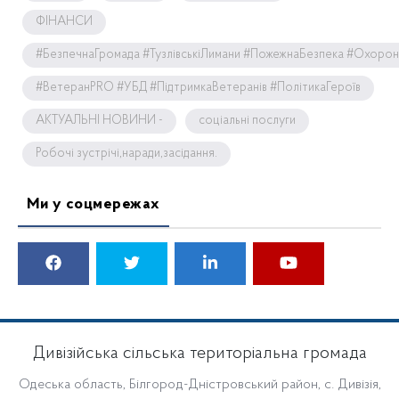
ФІНАНСИ
#БезпечнаГромада #ТузлівськіЛимани #ПожежнаБезпека #Охоро
#ВетеранPRO #УБД #ПідтримкаВетеранів #ПолітикаГероїв
АКТУАЛЬНІ НОВИНИ -
соціальні послуги
Робочі зустрічі,наради,засідання.
Ми у соцмережах
Дивізійська сільська територіальна громада
Одеська область, Білгород-Дністровський район, с. Дивізія,