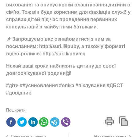
виховання та описує кроки влаштування дитини в
сім’ю. Тож він буде корисним для фахівців служб у
справах дітей під час проведення первинних
консультацій з майбутніми батьками.
📌 Запрошуємо вас ознайомитися з ним за
посиланням: http://surl.li/ipuby, а також у форматі
відео-роликів: http://surl.li/phvmq
Нехай ваші кроки наблизять дитину до своєї
довгоочікуваної родини🙌
#діти ##усиновлення #опіка #піклування #ДБСТ
#довідник
Поширити