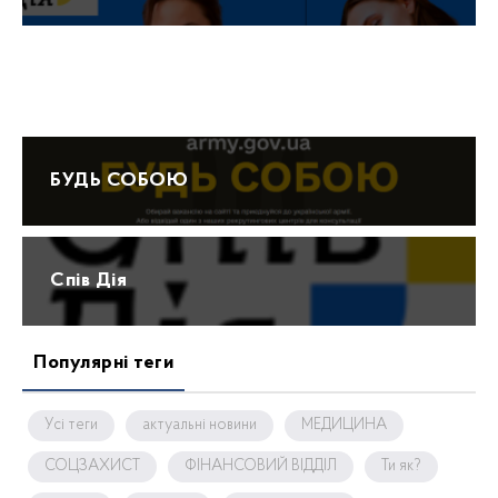
Протидія домашньому насильству 15-47
БУДЬ СОБОЮ
Спів Дія
Популярні теги
Усі теги
актуальні новини
МЕДИЦИНА
СОЦЗАХИСТ
ФІНАНСОВИЙ ВІДДІЛ
Ти як?