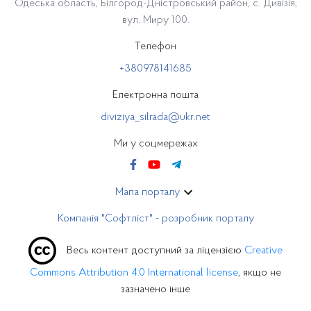
Одеська область, Білгород-Дністровський район, с. Дивізія,
вул. Миру 100.
Телефон
+380978141685
Електронна пошта
diviziya_silrada@ukr.net
Ми у соцмережах
Мапа порталу
Компанія "Софтліст" - розробник порталу
Весь контент доступний за ліцензією
Creative
Commons Attribution 4.0 International license
, якщо не
зазначено інше