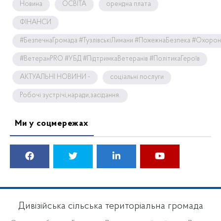
Новина
ОСВІТА
орендна плата
ФІНАНСИ
#БезпечнаГромада #ТузлівськіЛимани #ПожежнаБезпека #Охоро
#ВетеранPRO #УБД #ПідтримкаВетеранів #ПолітикаГероїв
АКТУАЛЬНІ НОВИНИ -
соціальні послуги
Робочі зустрічі,наради,засідання.
Ми у соцмережах
Дивізійська сільська територіальна громада