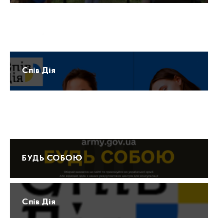
Прогноз погоди
Спів Дія
Протидія домашньому насильству 15-47
БУДЬ СОБОЮ
Спів Дія