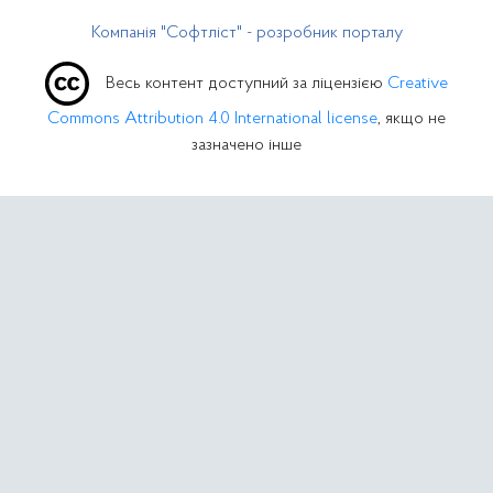
Компанія "Софтліст" - розробник порталу
Весь контент доступний за ліцензією
Creative
Commons Attribution 4.0 International license
, якщо не
зазначено інше