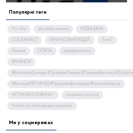
Популярні теги
Усі теги
актуальні новини
МЕДИЦИНА
СОЦЗАХИСТ
ФІНАНСОВИЙ ВІДДІЛ
Ти як?
Новина
ОСВІТА
орендна плата
ФІНАНСИ
#БезпечнаГромада #ТузлівськіЛимани #ПожежнаБезпека #Охоро
#ВетеранPRO #УБД #ПідтримкаВетеранів #ПолітикаГероїв
АКТУАЛЬНІ НОВИНИ -
соціальні послуги
Робочі зустрічі,наради,засідання.
Ми у соцмережах