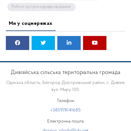
Робочі зустрічі,наради,засідання.
Ми у соцмережах
Дивізійська сільська територіальна громада
Одеська область, Білгород-Дністровський район, с. Дивізія,
вул. Миру 100.
Телефон
+380978141685
Електронна пошта
diviziya_silrada@ukr.net