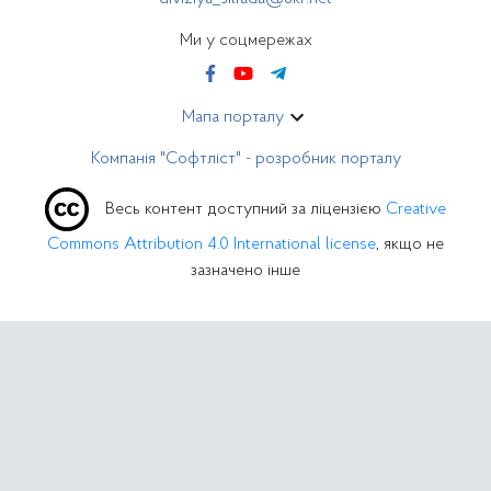
Ми у соцмережах
Мапа порталу
Компанія "Софтліст" - розробник порталу
Весь контент доступний за ліцензією
Creative
Commons Attribution 4.0 International license
, якщо не
зазначено інше