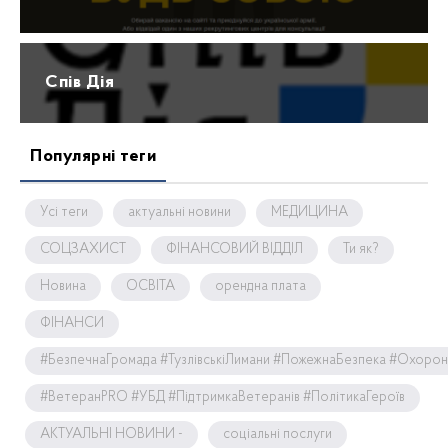
Спів Дія
Популярні теги
Усі теги
актуальні новини
МЕДИЦИНА
СОЦЗАХИСТ
ФІНАНСОВИЙ ВІДДІЛ
Ти як?
Новина
ОСВІТА
орендна плата
ФІНАНСИ
#БезпечнаГромада #ТузлівськіЛимани #ПожежнаБезпека #Охоро
#ВетеранPRO #УБД #ПідтримкаВетеранів #ПолітикаГероїв
АКТУАЛЬНІ НОВИНИ -
соціальні послуги