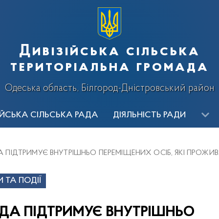
Дивізійська сільська
територіальна громада
Одеська область, Білгород-Дністровський район
ІЙСЬКА СІЛЬСЬКА РАДА
ДІЯЛЬНІСТЬ РАДИ
ИЦТВО
ВИКОНАВЧІ ОРГАНИ
ОГОЛОШЕННЯ
Ві
А ПІДТРИМУЄ ВНУТРІШНЬО ПЕРЕМІЩЕНИХ ОСІБ, ЯКІ ПРОЖИ
алерея
 ТА ПОДІЇ
АДА ПІДТРИМУЄ ВНУТРІШНЬО