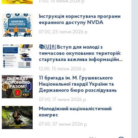
11:00, 15 липня 2026 р.
Інструкція користувача програми
екранного доступу NVDA
07:00, 23 липня 2026 р.
📚🇺🇦 Вступ для молоді з
тимчасово окупованих територій:
стартувала важлива інформаційна
кампанія!
12:00, 15 липня 2026 р.
11 бригада ім. М. Грушевського
Національної гвардії України та
Державного бюро розслідувань
07:00, 17 липня 2026 р.
Молодіжний націоналістичний
конгрес
07:00, 07 липня 2026 р.