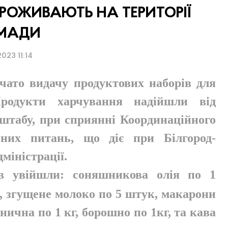
 ПРОЖИВАЮТЬ НА ТЕРИТОРІЇ
МАДИ
2023 11:14
очато видачу продуктових наборів для
Продукти харчування надійшли від
 штабу, при сприянні Координаційного
ьних питань, що діє при Білгород-
міністрації.
ів увійшли: соняшникова олія по 1
, згущене молоко по 5 штук, макарони
нична по 1 кг, борошно по 1кг, та кава