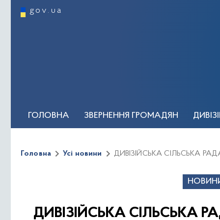
gov.ua
ГОЛОВНА
ЗВЕРНЕННЯ ГРОМАДЯН
ДИВІЗ
ОСОБИСТИЙ ПРИЙОМ ГРОМАДЯН
КЕРІВН
Головна
Усі новини
ДИВІЗІЙСЬКА СІЛЬСЬКА РАД
Новини та події
Регуляторна політика
Відеог
НОВИНИ
ДИВІЗІЙСЬКА СІЛЬСЬКА Р