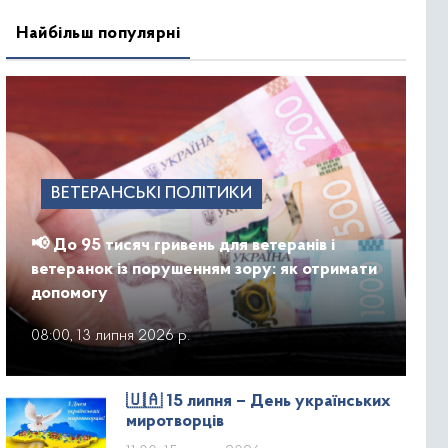
Найбільш популярні
ВЕТЕРАНСЬКІ ПОЛІТИКИ
📢 До 95 тисяч гривень для ветеранів і
ветеранок із порушенням зору: як отримати
допомогу
08:00, 13 липня 2026 р.
🇺🇦 15 липня – День українських
миротворців