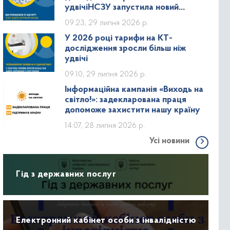
удвічіНСЗУ запустила новий
дашборд зі статистикою КТ та МРТ
09:23, 29 липня 2026 р.
У 2026 році тарифи на КТ-
дослідження зросли більш ніж
удвічі
09:10, 29 липня 2026 р.
Інформаційна кампанія «Виходь на
світло!»: задекларована праця
допоможе захистити нашу країну
14:07, 28 липня 2026 р.
Усі новини
Гід з державних послуг
Електронний кабінет особи з інвалідністю