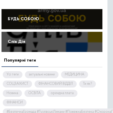
БУДЬ СОБОЮ
Спів Дія
Популярні теги
Усі теги
актуальні новини
МЕДИЦИНА
СОЦЗАХИСТ
ФІНАНСОВИЙ ВІДДІЛ
Ти як?
Новина
ОСВІТА
орендна плата
ФІНАНСИ
#БезпечнаГромада #ТузлівськіЛимани #ПожежнаБезпека #Охорона