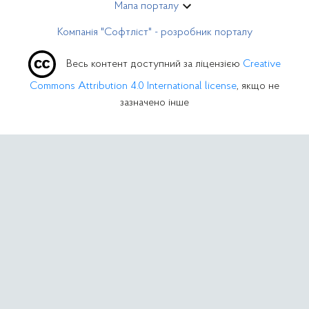
Мапа порталу
Компанія "Софтліст" - розробник порталу
Весь контент доступний за ліцензією
Creative
Commons Attribution 4.0 International license
, якщо не
зазначено інше