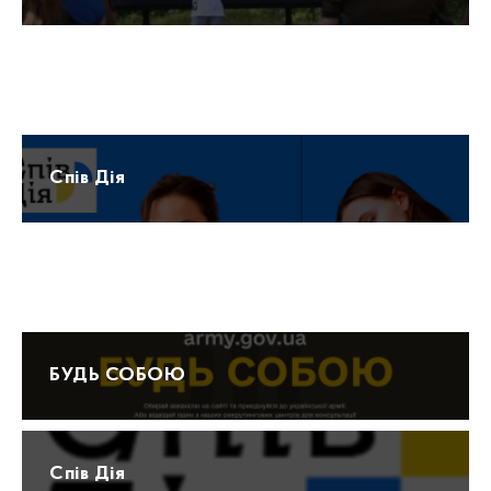
Прогноз погоди
Спів Дія
Протидія домашньому насильству 15-47
БУДЬ СОБОЮ
Спів Дія