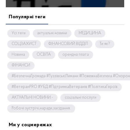
Популярні теги
Усі теги
актуальні новини
МЕДИЦИНА
СОЦЗАХИСТ
ФІНАНСОВИЙ ВІДДІЛ
Ти як?
Новина
ОСВІТА
орендна плата
ФІНАНСИ
#БезпечнаГромада #ТузлівськіЛимани #ПожежнаБезпека #Охоро
#ВетеранPRO #УБД #ПідтримкаВетеранів #ПолітикаГероїв
АКТУАЛЬНІ НОВИНИ -
соціальні послуги
Робочі зустрічі,наради,засідання.
Ми у соцмережах