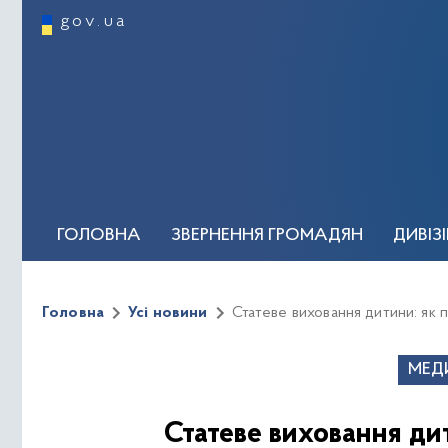
gov.ua
ГОЛОВНА
ЗВЕРНЕННЯ ГРОМАДЯН
ДИВІЗ
ОСОБИСТИЙ ПРИЙОМ ГРОМАДЯН
КЕРІВН
Головна
Усі новини
Статеве виховання дитини: як 
Новини та події
Регуляторна політика
Відеог
МЕД
Статеве виховання ди