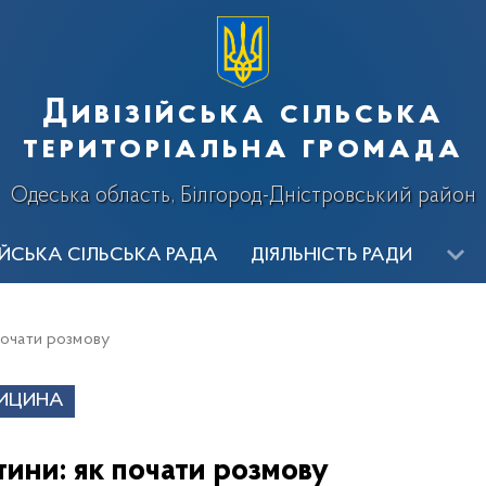
Дивізійська сільська
територіальна громада
Одеська область, Білгород-Дністровський район
ІЙСЬКА СІЛЬСЬКА РАДА
ДІЯЛЬНІСТЬ РАДИ
ИЦТВО
ВИКОНАВЧІ ОРГАНИ
ОГОЛОШЕННЯ
Ві
почати розмову
алерея
ИЦИНА
тини: як почати розмову