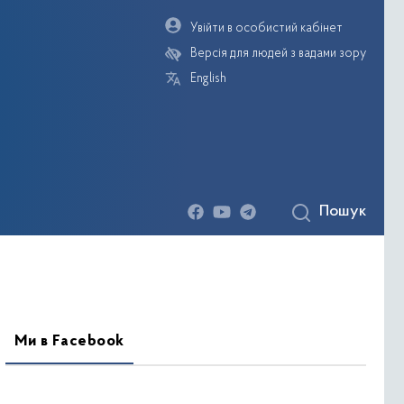
Увійти в особистий кабінет
Версія для людей з вадами зору
English
Пошук
деогалерея
Ми в Facebook