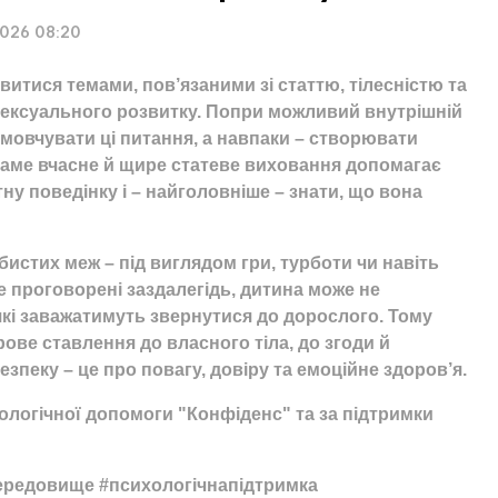
2026 08:20
витися темами, пов’язаними зі статтю, тілесністю та
осексуального розвитку. Попри можливий внутрішній
мовчувати ці питання, а навпаки – створювати
 саме вчасне й щире статеве виховання допомагає
ну поведінку і – найголовніше – знати, що вона
истих меж – під виглядом гри, турботи чи навіть
 не проговорені заздалегідь, дитина може не
які заважатимуть звернутися до дорослого. Тому
ове ставлення до власного тіла, до згоди й
зпеку – це про повагу, довіру та емоційне здоров’я.
хологічної допомоги "Конфіденс" та за підтримки
середовище #психологічнапідтримка