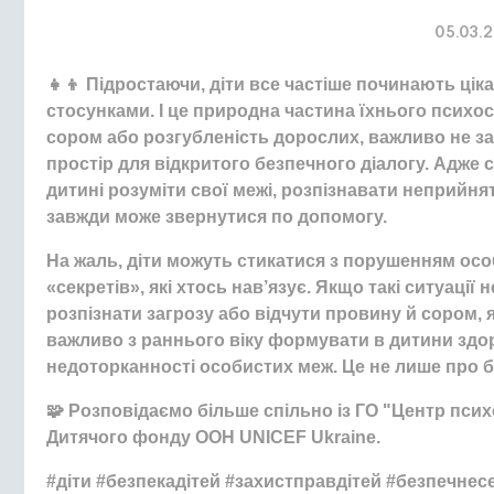
05.03.
👧👦 Підростаючи, діти все частіше починають ціка
стосунками. І це природна частина їхнього псих
сором або розгубленість дорослих, важливо не за
простір для відкритого безпечного діалогу. Адже
дитині розуміти свої межі, розпізнавати неприйнят
завжди може звернутися по допомогу.
На жаль, діти можуть стикатися з порушенням особ
«секретів», які хтось нав’язує. Якщо такі ситуації
розпізнати загрозу або відчути провину й сором, 
важливо з раннього віку формувати в дитини здор
недоторканності особистих меж. Це не лише про бе
🧩 Розповідаємо більше спільно із ГО "Центр пси
Дитячого фонду ООН UNICEF Ukraine.
#діти #безпекадітей #захистправдітей #безпечне