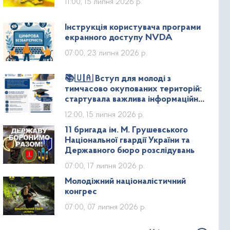
11:00, 15 липня 2026 р.
Інструкція користувача програми
екранного доступу NVDA
07:00, 23 липня 2026 р.
📚🇺🇦 Вступ для молоді з
тимчасово окупованих територій:
стартувала важлива інформаційна
кампанія!
12:00, 15 липня 2026 р.
11 бригада ім. М. Грушевського
Національної гвардії України та
Державного бюро розслідувань
07:00, 17 липня 2026 р.
Молодіжний націоналістичний
конгрес
07:00, 07 липня 2026 р.