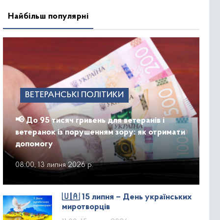
Найбільш популярні
ВЕТЕРАНСЬКІ ПОЛІТИКИ
📢 До 95 тисяч гривень для ветеранів і
ветеранок із порушенням зору: як отримати
допомогу
08:00, 13 липня 2026 р.
🇺🇦 15 липня – День українських
миротворців