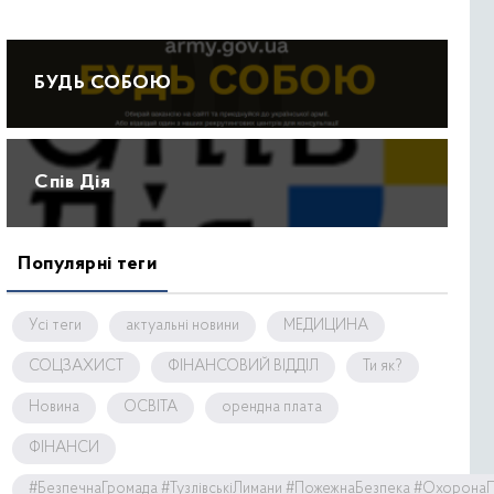
БУДЬ СОБОЮ
Спів Дія
Популярні теги
Усі теги
актуальні новини
МЕДИЦИНА
СОЦЗАХИСТ
ФІНАНСОВИЙ ВІДДІЛ
Ти як?
Новина
ОСВІТА
орендна плата
ФІНАНСИ
#БезпечнаГромада #ТузлівськіЛимани #ПожежнаБезпека #Охорона