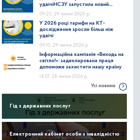
удвічіНСЗУ запустила новий
дашборд зі статистикою КТ та МРТ
09:23, 29 липня 2026 р.
У 2026 році тарифи на КТ-
дослідження зросли більш ніж
удвічі
09:10, 29 липня 2026 р.
Інформаційна кампанія «Виходь на
світло!»: задекларована праця
допоможе захистити нашу країну
14:07, 28 липня 2026 р.
Усі новини
Гід з державних послуг
Електронний кабінет особи з інвалідністю