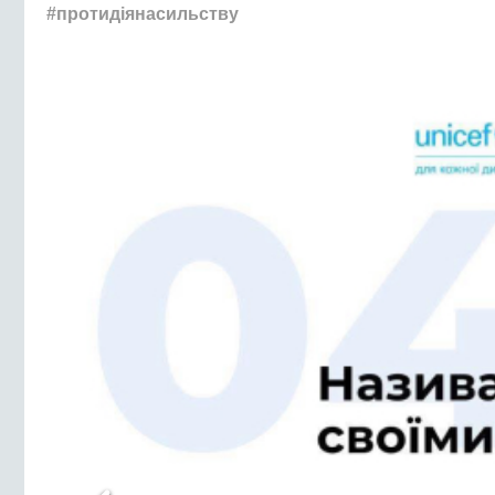
#протидіянасильству