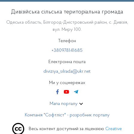
Дивізійська сільська територіальна громада
Одеська область, Білгород-Дністровський район, с. Дивізія,
вул. Миру 100.
Телефон
+380978141685
Електронна пошта
diviziya_silrada@ukr.net
Ми у соцмережах
Мапа порталу
Компанія "Софтліст" - розробник порталу
Весь контент доступний за ліцензією
Creative