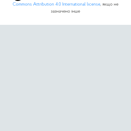
Commons Attribution 4.0 International license
, якщо не
зазначено інше