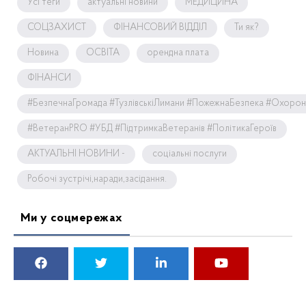
Усі теги
актуальні новини
МЕДИЦИНА
СОЦЗАХИСТ
ФІНАНСОВИЙ ВІДДІЛ
Ти як?
Новина
ОСВІТА
орендна плата
ФІНАНСИ
#БезпечнаГромада #ТузлівськіЛимани #ПожежнаБезпека #Охоро
#ВетеранPRO #УБД #ПідтримкаВетеранів #ПолітикаГероїв
АКТУАЛЬНІ НОВИНИ -
соціальні послуги
Робочі зустрічі,наради,засідання.
Ми у соцмережах