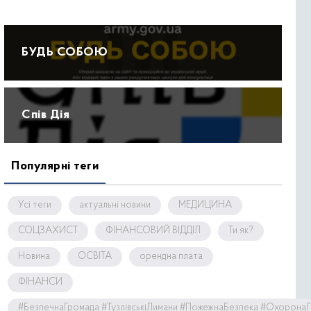
БУДЬ СОБОЮ
Спів Дія
Популярні теги
Усі теги
актуальні новини
МЕДИЦИНА
СОЦЗАХИСТ
ФІНАНСОВИЙ ВІДДІЛ
Ти як?
Новина
ОСВІТА
орендна плата
ФІНАНСИ
#БезпечнаГромада #ТузлівськіЛимани #ПожежнаБезпека #Охорона