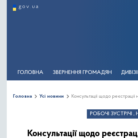
gov.ua
ГОЛОВНА
ЗВЕРНЕННЯ ГРОМАДЯН
ДИВІЗ
ОСОБИСТИЙ ПРИЙОМ ГРОМАДЯН
КЕРІВН
Головна
Усі новини
Консультації щодо реєстрац
Новини та події
Регуляторна політика
Відеог
РОБОЧІ ЗУСТРІЧІ 
Консультації щодо реєстрац