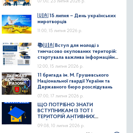
07:00, 23 липня 2026 р.
🇺🇦 15 липня – День українських
миротворців
11:00, 15 липня 2026 р.
📚🇺🇦 Вступ для молоді з
тимчасово окупованих територій:
стартувала важлива інформаційна
кампанія!
12:00, 15 липня 2026 р.
11 бригада ім. М. Грушевського
Національної гвардії України та
Державного бюро розслідувань
07:00, 17 липня 2026 р.
ЩО ПОТРІБНО ЗНАТИ
ВСТУПНИКАМ ІЗ ТОТ І
ТЕРИТОРІЙ АНТИВНИХ
БОЙОВИХ ДІЙ ПРО СПЕЦІАЛЬНІ
09:08, 10 липня 2026 р.
УМОВИ ВСТУПУ В ЗАКЛАДИ