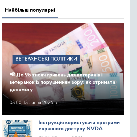
Найбільш популярні
ВЕТЕРАНСЬКІ ПОЛІТИКИ
📢 До 95 тисяч гривень для ветеранів і
ветеранок із порушенням зору: як отримати
допомогу
08:00, 13 липня 2026 р.
Інструкція користувача програми
екранного доступу NVDA