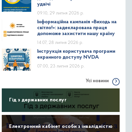
удвічі
09:10, 29 липня 2026 р.
Інформаційна кампанія «Виходь на
світло!»: задекларована праця
допоможе захистити нашу країну
14:07, 28 липня 2026 р.
Інструкція користувача програми
екранного доступу NVDA
07:00, 23 липня 2026 р.
Усі новини
Гід з державних послуг
Електронний кабінет особи з інвалідністю