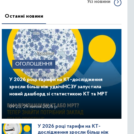
ВИЩОЇ ОСВІТИ
Усі новини
Останні новини
ОГОЛОШЕННЯ
У 2026 році тарифи на КТ-дослідження
зросли більш ніж удвічіНСЗУ запустила
новий дашборд зі статистикою КТ та МРТ
09:23, 29 липня 2026 р.
У 2026 році тарифи на КТ-
дослідження зросли більш ніж