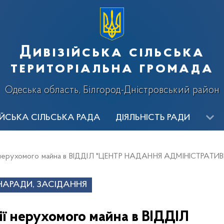
Дивізійська сільська
територіальна громада
Одеська область, Білгород-Дністровський район
ІЙСЬКА СІЛЬСЬКА РАДА
ДІЯЛЬНІСТЬ РАДИ
ИЦТВО
ВИКОНАВЧІ ОРГАНИ
ОГОЛОШЕННЯ
Ві
ії нерухомого майна в ВІДДІЛ "ЦЕНТР НАДАННЯ АДМІНІСТРА
алерея
, НАРАДИ, ЗАСІДАННЯ
ії нерухомого майна в ВІДДІЛ