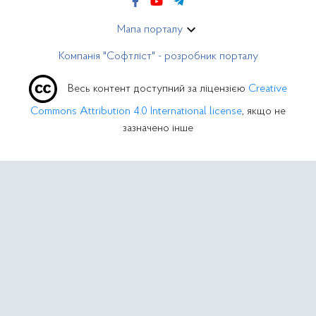
Мапа порталу
Компанія "Софтліст" - розробник порталу
Весь контент доступний за ліцензією
Creative
Commons Attribution 4.0 International license
, якщо не
зазначено інше