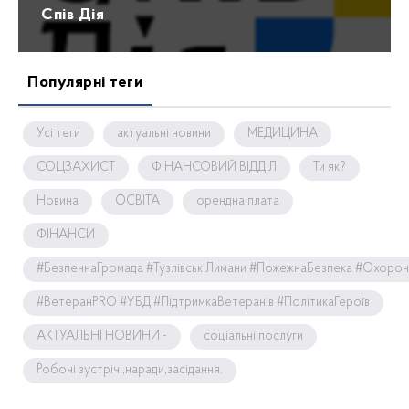
Спів Дія
Популярні теги
Усі теги
актуальні новини
МЕДИЦИНА
СОЦЗАХИСТ
ФІНАНСОВИЙ ВІДДІЛ
Ти як?
Новина
ОСВІТА
орендна плата
ФІНАНСИ
#БезпечнаГромада #ТузлівськіЛимани #ПожежнаБезпека #Охоро
#ВетеранPRO #УБД #ПідтримкаВетеранів #ПолітикаГероїв
АКТУАЛЬНІ НОВИНИ -
соціальні послуги
Робочі зустрічі,наради,засідання.