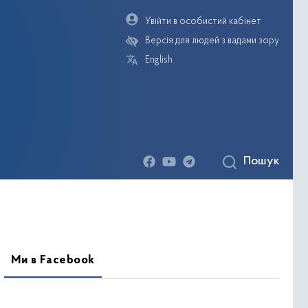
Увійти в особистий кабінет
Версія для людей з вадами зору
English
Пошук
деогалерея
Ми в Facebook