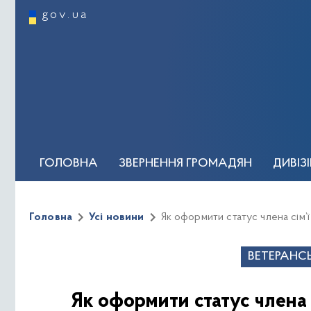
gov.ua
ГОЛОВНА
ЗВЕРНЕННЯ ГРОМАДЯН
ДИВІЗ
ОСОБИСТИЙ ПРИЙОМ ГРОМАДЯН
КЕРІВН
Головна
Усі новини
Як оформити статус члена сім’ї
Новини та події
Регуляторна політика
Відеог
ВЕТЕРАНСЬ
Як оформити статус члена 