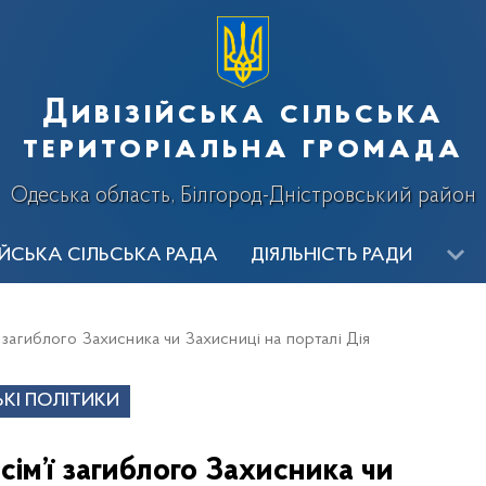
Дивізійська сільська
територіальна громада
Одеська область, Білгород-Дністровський район
ІЙСЬКА СІЛЬСЬКА РАДА
ДІЯЛЬНІСТЬ РАДИ
ИЦТВО
ВИКОНАВЧІ ОРГАНИ
ОГОЛОШЕННЯ
Ві
 загиблого Захисника чи Захисниці на порталі Дія
алерея
КІ ПОЛІТИКИ
сім’ї загиблого Захисника чи