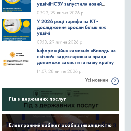
удвічіНСЗУ запустила новий
дашборд зі статистикою КТ та МРТ
09:23, 29 липня 2026 р.
У 2026 році тарифи на КТ-
дослідження зросли більш ніж
удвічі
09:10, 29 липня 2026 р.
Інформаційна кампанія «Виходь на
світло!»: задекларована праця
допоможе захистити нашу країну
14:07, 28 липня 2026 р.
Усі новини
Гід з державних послуг
Електронний кабінет особи з інвалідністю