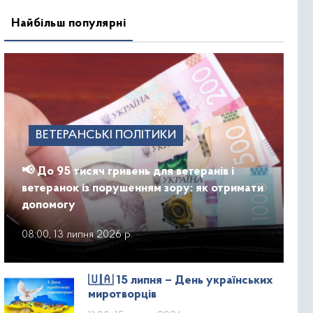
Найбільш популярні
ВЕТЕРАНСЬКІ ПОЛІТИКИ
📢 До 95 тисяч гривень для ветеранів і
ветеранок із порушенням зору: як отримати
допомогу
08:00, 13 липня 2026 р.
🇺🇦 15 липня – День українських
миротворців