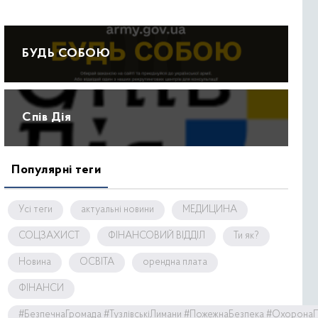
БУДЬ СОБОЮ
Спів Дія
Популярні теги
Усі теги
актуальні новини
МЕДИЦИНА
СОЦЗАХИСТ
ФІНАНСОВИЙ ВІДДІЛ
Ти як?
Новина
ОСВІТА
орендна плата
ФІНАНСИ
#БезпечнаГромада #ТузлівськіЛимани #ПожежнаБезпека #Охорона