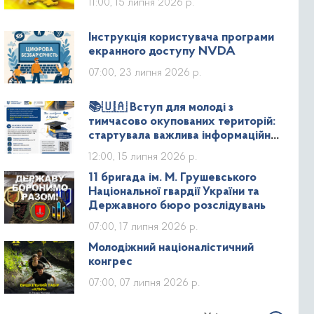
11:00, 15 липня 2026 р.
Інструкція користувача програми
екранного доступу NVDA
07:00, 23 липня 2026 р.
📚🇺🇦 Вступ для молоді з
тимчасово окупованих територій:
стартувала важлива інформаційна
кампанія!
12:00, 15 липня 2026 р.
11 бригада ім. М. Грушевського
Національної гвардії України та
Державного бюро розслідувань
07:00, 17 липня 2026 р.
Молодіжний націоналістичний
конгрес
07:00, 07 липня 2026 р.