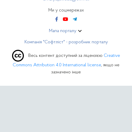
Ми у соцмережах
Мапа порталу
Компанія "Софтліст" - розробник порталу
Весь контент доступний за ліцензією
Creative
Commons Attribution 4.0 International license
, якщо не
зазначено інше