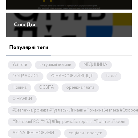
Спів Дія
Популярні теги
Усі теги
актуальні новини
МЕДИЦИНА
СОЦЗАХИСТ
ФІНАНСОВИЙ ВІДДІЛ
Ти як?
Новина
ОСВІТА
орендна плата
ФІНАНСИ
#БезпечнаГромада #ТузлівськіЛимани #ПожежнаБезпека #Охоро
#ВетеранPRO #УБД #ПідтримкаВетеранів #ПолітикаГероїв
АКТУАЛЬНІ НОВИНИ -
соціальні послуги