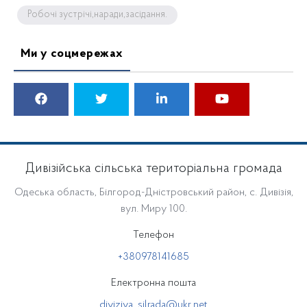
Робочі зустрічі,наради,засідання.
Ми у соцмережах
Дивізійська сільська територіальна громада
Одеська область, Білгород-Дністровський район, с. Дивізія,
вул. Миру 100.
Телефон
+380978141685
Електронна пошта
diviziya_silrada@ukr.net