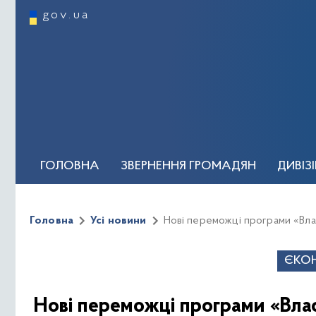
gov.ua
ГОЛОВНА
ЗВЕРНЕННЯ ГРОМАДЯН
ДИВІЗ
ОСОБИСТИЙ ПРИЙОМ ГРОМАДЯН
КЕРІВН
Головна
Усі новини
Нові переможці програми «Влас
Новини та події
Регуляторна політика
Відеог
ЄКО
Нові переможці програми «Вла