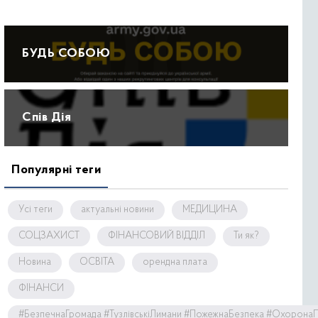
БУДЬ СОБОЮ
Спів Дія
Популярні теги
Усі теги
актуальні новини
МЕДИЦИНА
СОЦЗАХИСТ
ФІНАНСОВИЙ ВІДДІЛ
Ти як?
Новина
ОСВІТА
орендна плата
ФІНАНСИ
#БезпечнаГромада #ТузлівськіЛимани #ПожежнаБезпека #Охорона