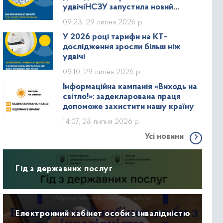
удвічіНСЗУ запустила новий
дашборд зі статистикою КТ та МРТ
09:23, 29 липня 2026 р.
У 2026 році тарифи на КТ-
дослідження зросли більш ніж
удвічі
09:10, 29 липня 2026 р.
Інформаційна кампанія «Виходь на
світло!»: задекларована праця
допоможе захистити нашу країну
14:07, 28 липня 2026 р.
Усі новини
Гід з державних послуг
Електронний кабінет особи з інвалідністю