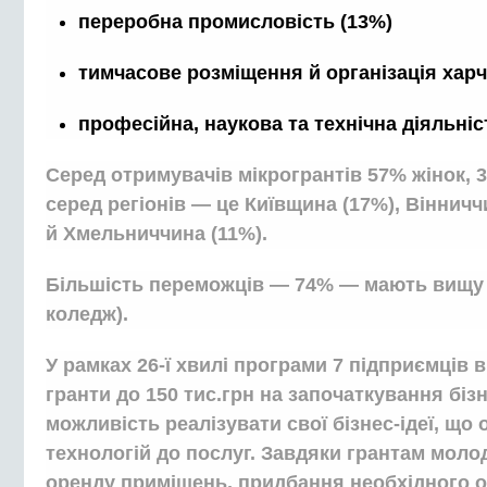
переробна промисловість (13%)
тимчасове розміщення й організація хар
професійна, наукова та технічна діяльніс
Серед отримувачів мікрогрантів 57% жінок, 3
серед регіонів — це Київщина (17%), Вінничч
й Хмельниччина (11%).
Більшість переможців — 74% — мають вищу о
коледж).
У рамках 26-ї хвилі програми 7 підприємців 
гранти до 150 тис.грн на започаткування бі
можливість реалізувати свої бізнес-ідеї, що
технологій до послуг. Завдяки грантам моло
оренду приміщень, придбання необхідного об