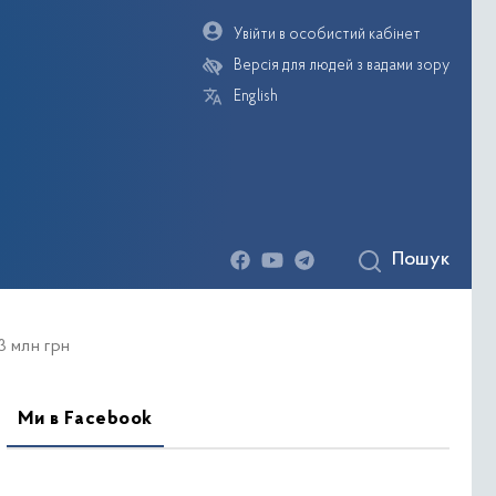
Увійти в особистий кабінет
Версія для людей з вадами зору
English
Пошук
деогалерея
3 млн грн
Ми в Facebook