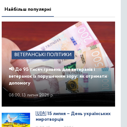
Найбільш популярні
ВЕТЕРАНСЬКІ ПОЛІТИКИ
📢 До 95 тисяч гривень для ветеранів і
ветеранок із порушенням зору: як отримати
допомогу
08:00, 13 липня 2026 р.
🇺🇦 15 липня – День українських
миротворців