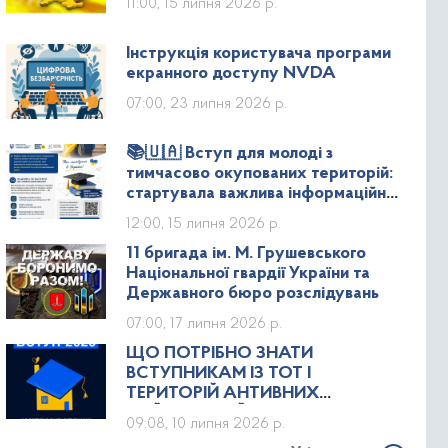
11:00, 15 липня 2026 р.
Інструкція користувача програми
екранного доступу NVDA
07:00, 23 липня 2026 р.
📚🇺🇦 Вступ для молоді з
тимчасово окупованих територій:
стартувала важлива інформаційна
кампанія!
12:00, 15 липня 2026 р.
11 бригада ім. М. Грушевського
Національної гвардії України та
Державного бюро розслідувань
07:00, 17 липня 2026 р.
ЩО ПОТРІБНО ЗНАТИ
ВСТУПНИКАМ ІЗ ТОТ І
ТЕРИТОРІЙ АНТИВНИХ
БОЙОВИХ ДІЙ ПРО СПЕЦІАЛЬНІ
09:08, 10 липня 2026 р.
УМОВИ ВСТУПУ В ЗАКЛАДИ