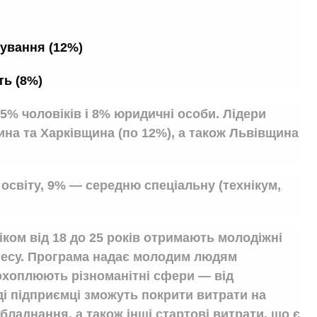
чування (12%)
ть (8%)
5% чоловіків і 8% юридичні особи. Лідери
ина та Харківщина (по 12%), а також Львівщина
світу, 9% — середню спеціальну (технікум,
віком від 18 до 25 років отримають молодіжні
знесу. Програма надає молодим людям
 охоплюють різноманітні сфери — від
ді підприємці зможуть покрити витрати на
ладнання, а також інші стартові витрати, що є