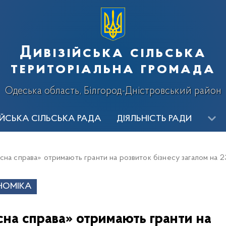
Дивізійська сільська
територіальна громада
Одеська область, Білгород-Дністровський район
ІЙСЬКА СІЛЬСЬКА РАДА
ДІЯЛЬНІСТЬ РАДИ
ИЦТВО
ВИКОНАВЧІ ОРГАНИ
ОГОЛОШЕННЯ
Ві
на справа» отримають гранти на розвиток бізнесу загалом на 2
алерея
НОМІКА
сна справа» отримають гранти на